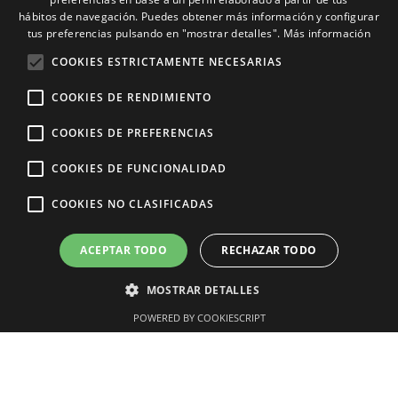
ENGLISH
Visite los lugares emblemáticos de la isla con
hábitos de navegación. Puedes obtener más información y configurar
tus preferencias pulsando en "mostrar detalles".
Más información
la comodidad de un paseo en guagua. La visita
GERMAN
COOKIES ESTRICTAMENTE NECESARIAS
incluye la visita a los famosos Jameos del agua,
La casa de César Manrique y el pintoresco
COOKIES DE RENDIMIENTO
Jardín del Cactus.
COOKIES DE PREFERENCIAS
– Todos los miércoles.
COOKIES DE FUNCIONALIDAD
COOKIES NO CLASIFICADAS
EXPERIENCIA
LANZAROTE CULTURAL
ACEPTAR TODO
RECHAZAR TODO
EN GUAGUA
MOSTRAR DETALLES
Detalles:
POWERED BY COOKIESCRIPT
– Duración aproximada: 5 horas
– Recogida en el Hotel La Isla y El Mar a las