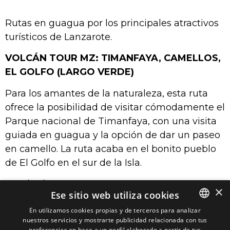
Rutas en guagua por los principales atractivos
turísticos de Lanzarote.
VOLCÁN TOUR MZ: TIMANFAYA, CAMELLOS,
EL GOLFO (LARGO VERDE)
Para los amantes de la naturaleza, esta ruta
ofrece la posibilidad de visitar cómodamente el
Parque nacional de Timanfaya, con una visita
guiada en guagua y la opción de dar un paseo
en camello. La ruta acaba en el bonito pueblo
de El Golfo en el sur de la Isla.
– Todos los martes.
×
Ese sitio web utiliza cookies
CÉSAR MANRIQUE TOUR MZ: JAMEOS, CASA
En utilizamos cookies propias y de terceros para analizar
DE CÉSAR MANRIQUE, Y JARDÍN DE CACTUS.
nuestros servicios y mostrarte publicidad relacionada con tus
SPANISH
preferencias en base a un perfil elaborado a partir de tus