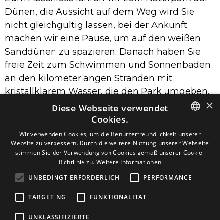
Dünen, die Aussicht auf dem Weg wird Sie
nicht gleichgültig lassen, bei der Ankunft
machen wir eine Pause, um auf den weißen
Sanddünen zu spazieren. Danach haben Sie
freie Zeit zum Schwimmen und Sonnenbaden
an den kilometerlangen Stränden mit
kristallklarem Wasser, die den Park umgeben,
×
ohne Zweifel einer der besten Strände der
Diese Webseite verwendet
Kanarischen Inseln.
Cookies.
SPANISH
Wir verwenden Cookies, um die Benutzerfreundlichkeit unserer
Website zu verbessern. Durch die weitere Nutzung unserer Webseite
ENGLISH
stimmen Sie der Verwendung von Cookies gemäß unserer Cookie-
AUSFLÜGE
Richtlinie zu.
Weitere Informationen
GERMAN
ZAUBER VON
UNBEDINGT ERFORDERLICH
PERFORMANCE
FUERTEVENTURA
TARGETING
FUNKTIONALITÄT
Inklusivleistungen:
UNKLASSIFIZIERTE