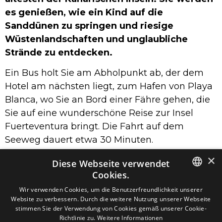
es genießen, wie ein Kind auf die
Sanddünen zu springen und riesige
Wüstenlandschaften und unglaubliche
Strände zu entdecken.
Ein Bus holt Sie am Abholpunkt ab, der dem
Hotel am nächsten liegt, zum Hafen von Playa
Blanca, wo Sie an Bord einer Fähre gehen, die
Sie auf eine wunderschöne Reise zur Insel
Fuerteventura bringt. Die Fahrt auf dem
Seeweg dauert etwa 30 Minuten.
Wenn Sie auf Fuerteventura ankommen,
×
Diese Webseite verwendet
haben Sie Zeit, die Orte zu besuchen, die Sie
Cookies.
auf der Insel am meisten interessieren.
SPANISH
Wir verwenden Cookies, um die Benutzerfreundlichkeit unserer
Vielleicht möchten Sie den Naturpark Corralejo
Website zu verbessern. Durch die weitere Nutzung unserer Webseite
ENGLISH
entdecken oder sich lieber an den schönen
stimmen Sie der Verwendung von Cookies gemäß unserer Cookie-
Richtlinie zu.
Weitere Informationen
Stränden der Umgebung sonnen und
GERMAN